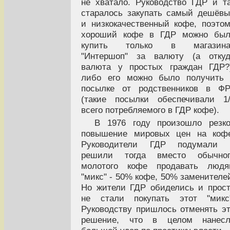
не хватало. Руководство ГДР и т
старалось закупать самый дешёв
и низкокачественный кофе, поэто
хороший кофе в ГДР можно был
купить только в магазина
"Интершоп" за валюту (а откуд
валюта у простых граждан ГДР?
либо его можно было получить 
посылке от родственников в ФР
(такие посылки обеспечивали 1
всего потребляемого в ГДР кофе).
В 1976 году произошло резк
повышение мировых цен на кофе
Руководители ГДР подумали 
решили тогда вместо обычног
молотого кофе продавать людя
"микс" - 50% кофе, 50% заменителе
Но жители ГДР обиделись и прос
не стали покупать этот "микс"
Руководству пришлось отменять э
решение, что в целом нанесл