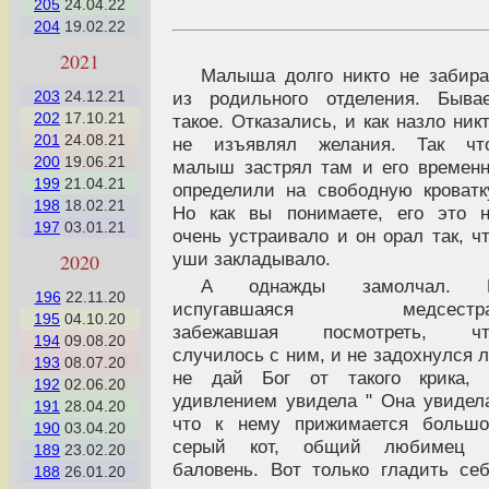
205
24.04.22
204
19.02.22
2021
Малыша долго никто не забир
из родильного отделения. Быва
203
24.12.21
202
17.10.21
такое. Отказались, и как назло ник
201
24.08.21
не изъявлял желания. Так что
200
19.06.21
малыш застрял там и его времен
199
21.04.21
определили на свободную кроватк
198
18.02.21
Но как вы понимаете, его это 
197
03.01.21
очень устраивало и он орал так, ч
уши закладывало.
2020
А однажды замолчал. 
196
22.11.20
испугавшаяся медсестра
195
04.10.20
забежавшая посмотреть, чт
194
09.08.20
случилось с ним, и не задохнулся 
193
08.07.20
не дай Бог от такого крика, 
192
02.06.20
удивлением увидела " Она увидел
191
28.04.20
что к нему прижимается большо
190
03.04.20
серый кот, общий любимец 
189
23.02.20
баловень. Вот только гладить се
188
26.01.20