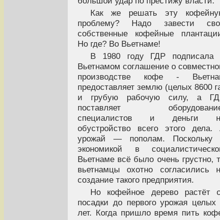
большой удар по престижу власти.
Как же решать эту кофейну
проблему? Надо завести сво
собственные кофейные плантаци
Но где? Во Вьетнаме!
В 1980 году ГДР подписала 
Вьетнамом соглашение о совместн
производстве кофе - Вьетна
предоставляет землю (целых 8600 г
и грубую рабочую силу, а ГД
поставляет оборудование
специалистов и деньги н
обустройство всего этого дела.
урожай — пополам. Поскольку 
экономикой в социалистическо
Вьетнаме всё было очень грустно, 
вьетнамцы охотно согласились 
создание такого предприятия.
Но кофейное дерево растёт 
посадки до первого урожая целых
лет. Когда пришло время пить коф