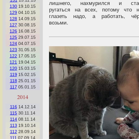
131
15.11.15
лишнего, нахмурился и ста
130
19.10.15
ругаться на всех, потому что 
129
04.10.15
глазеть надо, а работать, чёр
128
14.09.15
возьми.
127
30.08.15
126
16.08.15
125
29.07.15
124
04.07.15
123
31.05.15
122
17.05.15
121
19.04.15
120
15.03.15
119
15.02.15
118
25.01.15
117
05.01.15
2014
116
14.12.14
115
30.11.14
114
08.11.14
113
19.10.14
112
28.09.14
111
07.09.14