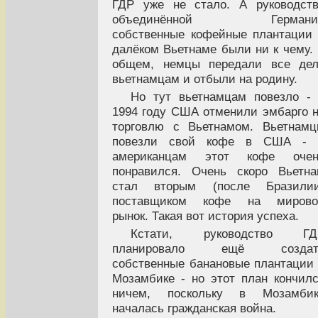
ГДР уже не стало. А руководст
объединённой Германи
собственные кофейные плантации
далёком Вьетнаме были ни к чему.
общем, немцы передали все дел
вьетнамцам и отбыли на родину.
Но тут вьетнамцам повезло -
1994 году США отменили эмбарго 
торговлю с Вьетнамом. Вьетнам
повезли свой кофе в США - 
американцам этот кофе очен
понравился. Очень скоро Вьетн
стал вторым (после Бразилии
поставщиком кофе на мирово
рынок. Такая вот история успеха.
Кстати, руководство ГД
планировало ещё создат
собственные банановые плантации
Мозамбике - но этот план кончил
ничем, поскольку в Мозамбик
началась гражданская война.