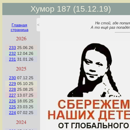
Хумор 187 (15.12.19)
Не стой, где попал
<
Главная
А то ещё раз попадё
страница
Если Вы видите это сообщение,
2026
то ваш браузер не поддерживает
CSS animation. Используйте
233
25.06.26
другой браузер !!!
232
12.04.26
Функциональность сайта
231
31.01.26
ограничена!
2025
230
07.12.25
229
05.10.25
228
25.08.25
227
13.07.25
226
18.05.25
225
23.03.25
224
07.02.25
2024