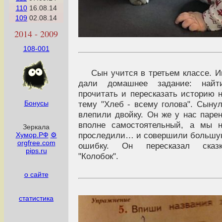
110
16.08.14
109
02.08.14
2014 - 2009
108-001
Сын учится в третьем классе. 
дали домашнее задание: найти
прочитать и пересказать историю 
тему "Хлеб - всему голова". Сыну
Бонусы
влепили двойку. Он же у нас паре
вполне самостоятельный, а мы 
Зеркала
проследили… и совершили больш
Хумор.РФ
⚙
orgfree.com
ошибку. Он пересказал сказк
pips.ru
"Колобок".
о сайте
статистика