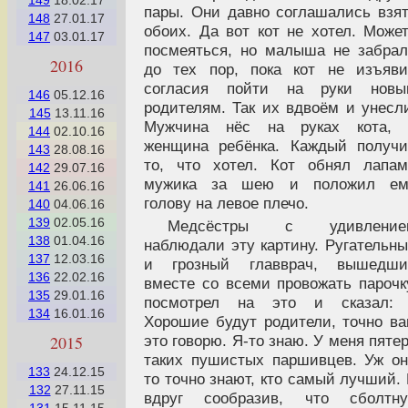
149
18.02.17
пары. Они давно соглашались взя
148
27.01.17
обоих. Да вот кот не хотел. Може
147
03.01.17
посмеяться, но малыша не забра
2016
до тех пор, пока кот не изъяв
согласия пойти на руки новы
146
05.12.16
родителям. Так их вдвоём и унесл
145
13.11.16
Мужчина нёс на руках кота, 
144
02.10.16
женщина ребёнка. Каждый получ
143
28.08.16
то, что хотел. Кот обнял лапа
142
29.07.16
мужика за шею и положил ем
141
26.06.16
голову на левое плечо.
140
04.06.16
139
02.05.16
Медсёстры с удивление
138
01.04.16
наблюдали эту картину. Ругательн
137
12.03.16
и грозный главврач, вышедши
136
22.02.16
вместе со всеми провожать парочк
135
29.01.16
посмотрел на это и сказал: 
134
16.01.16
Хорошие будут родители, точно в
это говорю. Я-то знаю. У меня пяте
2015
таких пушистых паршивцев. Уж о
133
24.12.15
то точно знают, кто самый лучший.
132
27.11.15
вдруг сообразив, что сболтну