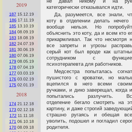
не давал никому и на рук
2019
категорически отказывался идти.
Да, разумеется, все знали, ч
187
15.12.19
коту в отделении делать нечего
186
17.11.19
185
13.10.19
вообще нельзя. Но попробуйт
184
08.09.19
объяснить это коту, да и всем кто е
183
18.08.19
прикармливал. Так что несмотря 
182
24.07.19
все запреты и угрозы расправы
181
30.06.19
серый кот был вроде как штатн
180
07.06.19
сотрудником с функцие
179
08.05.19
психотерапевта для работников.
178
07.04.19
Медсестра попыталась согна
177
03.03.19
пушистого с кроватки, но малы
176
03.02.19
вцепился в него всеми своим
175
02.01.19
ручками, и дико заверещал, когда 
2018
попытались разлучить. Вс
отделение бегало смотреть на э
174
21.12.18
картину, и даже строгий заведующи
173
02.12.18
страшно ругаясь и обещая все
172
11.11.18
уволить, подошел и погладил серо
171
06.10.18
родителя.
170
08.09.18