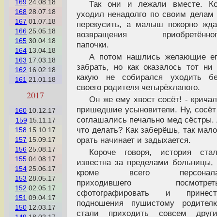
169
24.08.18
Так они и лежали вместе. К
168
28.07.18
уходил ненадолго по своим делам
167
01.07.18
перекусить, а малыш покорно жд
166
25.05.18
возвращения приобретённог
165
30.04.18
папочки.
164
13.04.18
А потом нашлись желающие е
163
17.03.18
забрать, но как оказалось тот ни
162
16.02.18
какую не собирался уходить бе
161
21.01.18
своего родителя четырёхлапого.
2017
Он же ему хвост сосёт! - крича
пришедшие усыновители. Ну, сосёт
160
10.12.17
соглашались печально мед сёстры.
159
15.11.17
что делать? Как заберёшь, так мал
158
15.10.17
орать начинает и задыхается.
157
15.09.17
156
25.08.17
Короче говоря, история ста
155
04.08.17
известна за пределами больницы,
154
25.06.17
кроме всего персонала
153
28.05.17
приходившего посмотреть
152
02.05.17
сфотографировать и принест
151
09.04.17
подношения пушистому родителю
150
12.03.17
стали приходить совсем други