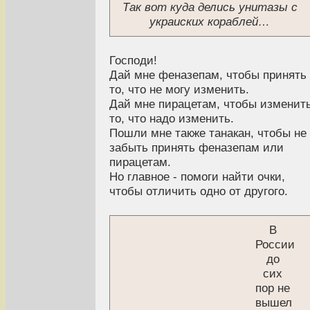
Так вот куда делись унитазы с
украиских кораблей…
Господи!
Дай мне феназепам, чтобы принять
то, что не могу изменить.
Дай мне пирацетам, чтобы изменит
то, что надо изменить.
Пошли мне также танакан, чтобы не
забыть принять феназепам или
пирацетам.
Но главное - помоги найти очки,
чтобы отличить одно от другого.
В
России
до
сих
пор не
вышел