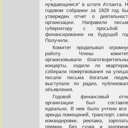
нуждающимся" в штате Атланта. 
годовом собрании за 1929 год б
утвержден отчет о деятельност
организации. Направили письм
губернатору с просьбой 
финансировании на будущий год
Получили.
Комитет проделывал огромну
работу. Члены комитет
организовывали благотворительн
концерты, ходили по квартирам
собирали пожертвования на улица
писали письма богатым людям
выступали по радио, публикова
объявления.
Годовой финансовый отче
организации был составле
идеально. В нем было учтено все
аренда помещений, транспорт, связ
командировки, реклама, зарплат
премии. Без сучка и задоринк