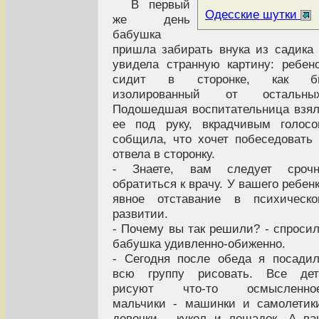
В первый
Одесские шутки
же день
бабушка
пришла забирать внука из садика
увидела странную картину: ребен
сидит в сторонке, как б
изолированный от остальных
Подошедшая воспитательница взя
ее под руку, вкрадчивым голос
собщила, что хочет побеседовать
отвела в сторонку.
- Знаете, вам следует срочн
обратиться к врачу. У вашего ребен
явное отставание в психическо
развитии.
- Почему вы так решили? - спроси
бабушка удивленно-обиженно.
- Сегодня после обеда я посади
всю группу рисовать. Все дет
рисуют что-то осмысленное
мальчики - машинки и самолетик
девочки - кукол и лошадок. А в