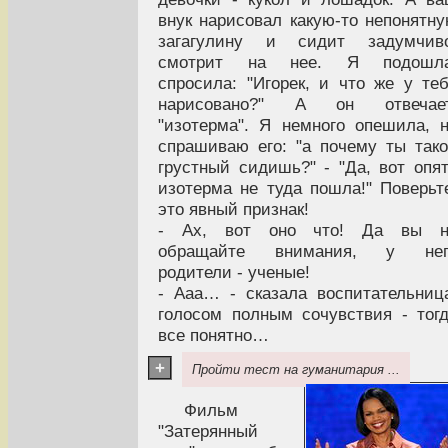
внук нарисовал какую-то непонятн
загагулину и сидит задумчиво
смотрит на нее. Я подошла
спросила: "Игорек, и что же у те
нарисовано?" А он отвечает
"изотерма". Я немного опешила, 
спрашиваю его: "а почему ты так
грустный сидишь?" - "Да, вот опя
изотерма не туда пошла!" Поверьт
это явный признак!
- Ах, вот оно что! Да вы н
обращайте внимания, у нег
родители - ученые!
- Ааа… - сказала воспитательниц
голосом полным сочувствия - тог
все понятно…
+
Пройти тест на гуманитария ...
Фильм
"Затерянный