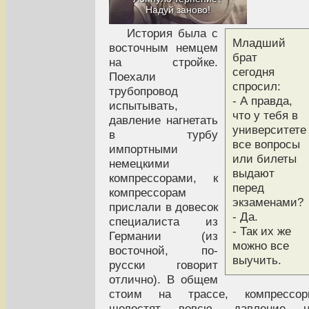
Надуй заново!
История была с
Младший
восточным немцем
брат
на стройке.
сегодня
Поехали
спросил:
трубопровод
- А правда,
испытывать,
что у тебя в
давление нагнетать
университете
в турбу
все вопросы
импортными
или билеты
немецкими
выдают
компрессорами, к
перед
компрессорам
экзаменами?
прислали в довесок
- Да.
специалиста из
- Так их же
Германии (из
можно все
восточной, по-
выучить.
русски говорит
отлично). В общем
стоим на трассе, компрессор
шелестят вовсю, давление н