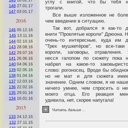
149
18.02.17
углу с книгой, что бы тебя н
148
27.01.17
трогали.
147
03.01.17
Все выше изложенное не бол
2016
чем введение в ситуацию.
Так вот, добрался я как-то 
146
05.12.16
книги "Проклятые короли" Дрюона. 
145
13.11.16
очень-то интересные, куда им 
144
02.10.16
"Трех мушкетёров", но все-таки
143
28.08.16
короли, заговоры, отравления.
142
29.07.16
несся галопом по сюжету пока 
141
26.06.16
набрел на какое-то заковырист
140
04.06.16
слово: рогоносец. Вроде бы обидно
139
02.05.16
но не мат и для сюжета имее
138
01.04.16
137
12.03.16
значение. Одним словом, я не наш
136
22.02.16
ничего умнее, чем спросить о н
135
29.01.16
моего отца. Его реакция мен
134
16.01.16
удивила, нет, скорее напугала!
2015
+
Читать дальше ...
133
24.12.15
132
27.11.15