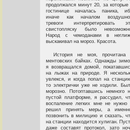
продолжался минут 20, за которые
гостинице началась паника, иб
иначе как началом воздушно
тревоги интерпретировать эт
свистопляску было невозможно
Народ с чемоданами в неглиж
выскакивал на мороз. Красота.
История не моя, прочитана 
ментовских байках. Однажды зим
я возвращался домой, покатавши
на лыжах на природе. Я несколь
увлекся, и когда попал на станци
то электрички уже не ходили. Бы
морозно. Потоптавшись немного 
пустой платформе, я рассудил, ч
воспаление легких мне не нужно
решил принять меры, а именно
позвонить в милицию и сказать, ч
на станции находится хулиган. Пус
даже составят протокол, зато но