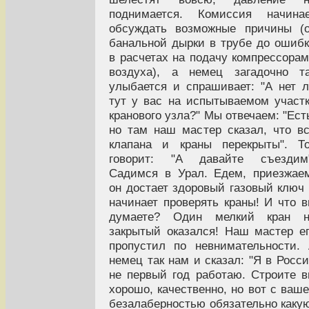
поднимается. Комиссия начинае
обсуждать возможные причины (
бaнальной дырки в трубе до ошиб
в расчетах на подачу компрессора
воздуха), а немец загадочно т
улыбается и спрашивает: "А нет 
тут у вас на испытываемом участ
кранового узла?" Мы отвечаем: "Ест
но там наш мастер сказал, что в
клапана и краны перекрыты". Т
говорит: "А давайте съездим"
Садимся в Урал. Едем, приезжае
он достает здоровый газовый ключ
начинает проверять краны! И что 
думаете? Один мелкий кран н
закрытый оказался! Наш мастер е
пропустил по невнимательности.
немец так нам и сказал: "Я в Росс
не первый год работаю. Строите 
хорошо, качественно, но вот с ваш
безалаберностью обязательно каку