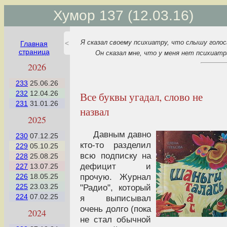
Хумор 137 (12.03.16)
Я сказал своему психиатру, что слышу голос
<
Главная
страница
Он сказал мне, что у меня нет психиатр
2026
233
25.06.26
Все буквы угадал, слово не
232
12.04.26
231
31.01.26
назвал
2025
Давным давно
230
07.12.25
кто-то разделил
229
05.10.25
всю подписку на
228
25.08.25
дефицит и
227
13.07.25
прочую. Журнал
226
18.05.25
"Радио", который
225
23.03.25
224
07.02.25
я выписывал
очень долго (пока
2024
не стал обычной