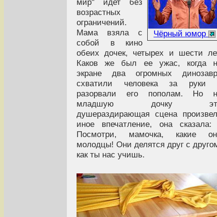
мир" идет без
возрастных
ограничений.
Мама взяла с
Чёрный юмор
собой в кино
обеих дочек, четырех и шести ле
Каков же был ее ужас, когда н
экране два огромных динозавр
схватили человека за руки 
разорвали его пополам. Но н
младшую дочку эт
душераздирающая сцена произве
иное впечатление, она сказала:
Посмотри, мамочка, какие он
молодцы! Они делятся друг с друго
как ты нас учишь.