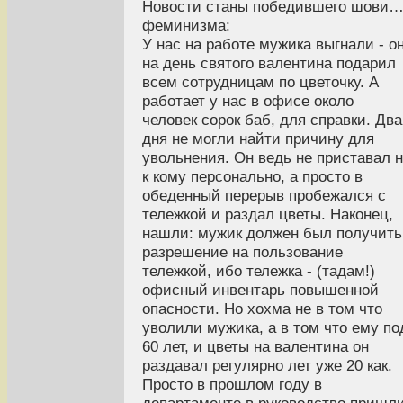
Новости станы победившего шови
феминизма:
У нас на работе мужика выгнали - о
на день святого валентина подарил
всем сотрудницам по цветочку. А
работает у нас в офисе около
человек сорок баб, для справки. Два
дня не могли найти причину для
увольнения. Он ведь не приставал 
к кому персонально, а просто в
обеденный перерыв пробежался с
тележкой и раздал цветы. Наконец,
нашли: мужик должен был получить
разрешение на пользование
тележкой, ибо тележка - (тадам!)
офисный инвентарь повышенной
опасности. Но хохма не в том что
уволили мужика, а в том что ему по
60 лет, и цветы на валентина он
раздавал регулярно лет уже 20 как.
Просто в прошлом году в
департаменте в руководство пришл