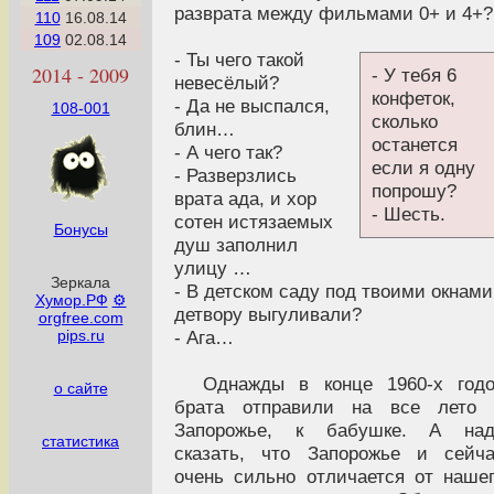
разврата между фильмами 0+ и 4+?
110
16.08.14
109
02.08.14
- Ты чего такой
2014 - 2009
- У тебя 6
невесёлый?
конфеток,
- Да не выспался,
108-001
сколько
блин…
останется
- А чего так?
если я одну
- Разверзлись
попрошу?
врата ада, и хор
- Шесть.
сотен истязаемых
Бонусы
душ заполнил
улицу …
Зеркала
- В детском саду под твоими окнами
Хумор.РФ
⚙
детвору выгуливали?
orgfree.com
- Ага…
pips.ru
Однажды в конце 1960-х год
о сайте
брата отправили на все лето 
Запорожье, к бабушке. А над
статистика
сказать, что Запорожье и сейч
очень сильно отличается от наше