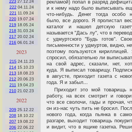
рекламой) попал в разряд дефицит
223
27.12.24
222
04.11.24
и к нему надо было выписывать е
221
11.09.24
что-нибудь. Денег тогда особо 
220
19.07.24
было, все дорого. Я пролистал ве
219
18.05.24
каталог и нашел детскую газет
218
31.03.24
называется "Дась лу", что в перево
217
20.02.24
с удмуртского "Будь готов". Сво
216
06.01.24
письменности у удмуртов, видно, не
поэтому пользуются кириллицей.
2023
спросил, обязательно ли выписыва
215
24.11.23
на свой адрес, сказали, нет, хо
214
15.10.23
куда. Я выписал товарищу. Подпис
213
18.08.23
в августе, приходит газета с ново
212
20.06.23
года. Я и забыл...
211
19.04.23
Приходит это мой товарищь 
210
21.02.23
работу, на всех смотрит и говори
2022
что все сволочи, гады и прочая, ч
он из-нас чуть пить не бросил. Пос
209
25.12.22
нового года, когда пьянка в сам
208
18.10.22
разгаре, выходит товарищь покури
207
19.08.22
и видит, что в ящике газетка. Реш
206
22.06.22