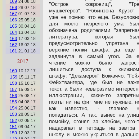
169
24.08.18
"Остров сокровищ", "Тре
168
28.07.18
мушкетеров", "Робинзона Крузо"
167
01.07.18
уже не помню что еще. Безусловн
166
25.05.18
для моего незрелого ума был
165
30.04.18
обозначена родителями "запретна
164
13.04.18
литература, которая был
163
17.03.18
предусмотрительно упрятана н
162
16.02.18
верхние полки шкафа, да еще 
161
21.01.18
задвинута в самый угол. За е
2017
чтение можно было запрост
лишиться доступа к книжном
160
10.12.17
шкафу: "Декамерон" Боккаччо, "Гой
159
15.11.17
Фейхтвангера, где был не важе
158
15.10.17
текст, а были невыразимо интерес
157
15.09.17
иллюстрации, какие-то запретн
156
25.08.17
поэты ни на фиг мне не нужные, н
155
04.08.17
как известно, - главное н
154
25.06.17
попадаться. А так, вынес на ули
153
28.05.17
152
02.05.17
помойку, сгонял за хлебом, чего-
151
09.04.17
нацарапал в тетрадь на завтра
150
12.03.17
школу и можно укрыться в дальн