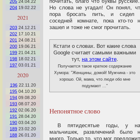
почитать, благо что буквы русски
205
24.04.22
Но слова не угадал! Он понял, ч
204
19.02.22
пора бросать пить, и сидел 
2021
соседней комнате, пока кто-то 
зашел и тоже не смог прочитать.
203
24.12.21
202
17.10.21
201
24.08.21
Кстати о словах. Вот какие слова
200
19.06.21
Google считает самыми важными
199
21.04.21
тут,
на этом сайте
.
198
18.02.21
197
03.01.21
Получается такое краткое содержание
Хумора: "Женщины, домой! Мужчина - это
2020
хорошо. Ой, мама, что люди обо мне
196
22.11.20
подумают …"
195
04.10.20
194
09.08.20
193
08.07.20
Непонятное слово
192
02.06.20
191
28.04.20
190
03.04.20
В пятидесятые годы, у на
189
23.02.20
мальчишек, развлечений было н
188
26.01.20
много. Только то, что мог предложи