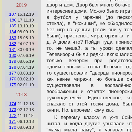
2019
двор и дом. Двор был много богаче
интереснее дома. Можно было игра
187
15.12.19
в футбол у гаражей (до первог
186
17.11.19
стекла), в "ножички", не обходило
185
13.10.19
без игр на деньги (если они у те
184
08.09.19
были), пристенок, чира, орлянка, и 
183
18.08.19
д. А дома что? Пойди туда, прине
182
24.07.19
то, не мешай, а ты уроки сдела
181
30.06.19
Телевизоры были редки, включали
180
07.06.19
только вечером при родителях
179
08.05.19
одним словом - тоска. Конечно, гд
178
07.04.19
то существовали "дворцы пионеро
177
03.03.19
как некие миражи, но больше о
176
03.02.19
существовали в воспалённо
175
02.01.19
воображении и отчетах пионерск
2018
руководителей. Единственное, ч
спасало от этой тоски дома, бы
174
21.12.18
книги. Но, впрочем, кому как.
173
02.12.18
172
11.11.18
К первому классу я уже бой
171
06.10.18
читал, и когда другие узнавали ч
170
08.09.18
"мама мыла раму", я узнавал п