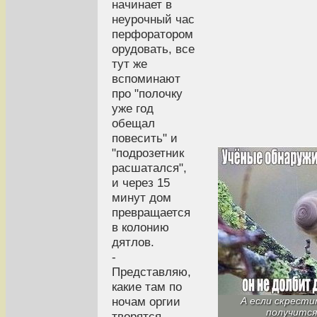
начинает в
неурочный час
перфоратором
орудовать, все
тут же
вспоминают
про "полочку
уже год
обещал
повесить" и
"подрозетник
расшатался",
и через 15
минут дом
превращается
в колонию
дятлов.
-
Представляю,
какие там по
ночам оргии
А если скрести
получитс
творятся …