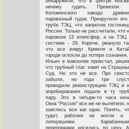
обнаружили, что в центре Моск
нечему гудеть. Привезли 
Коломенского завода древни
паровозный гудок. Прикрутили его
трубе ТЭЦ, что напротив гостини
России. Только не рассчитали, что 
паровозе 13 атмосфер, а на ТЭЦ
системе - 29. Короче, рвануло та
что все вокруг Кремля и Китай
городе оглохли до потери сознания,
Ильич в мавзолее привстал, реши
что трубный глас зовет на Страшн
Суд. Но это не все. Про свист
забыли, но года три спуст
проводили реконструкцию ТЭЦ и 
апробировании подали в ту тру
пару. Это в четыре-то часа ноч
Окна "России" все же не вылетели, 
зажглись все как одно. Понять, ч
гудит, рабочие не могли и 
лопнувшими барабанным
перепонками носились по цеху. 