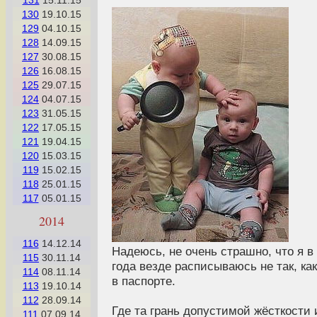
131
15.11.15
130
19.10.15
129
04.10.15
128
14.09.15
127
30.08.15
126
16.08.15
125
29.07.15
124
04.07.15
123
31.05.15
122
17.05.15
121
19.04.15
120
15.03.15
119
15.02.15
118
25.01.15
117
05.01.15
2014
116
14.12.14
Надеюсь, не очень страшно, что я в
115
30.11.14
года везде расписываюсь не так, как
114
08.11.14
в паспорте.
113
19.10.14
112
28.09.14
Где та грань допустимой жёсткости 
111
07.09.14