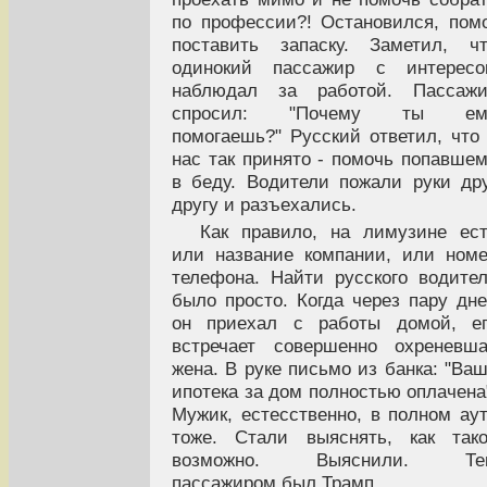
по профессии?! Остановился, пом
поставить запаску. Заметил, ч
одинокий пассажир с интересо
наблюдал за работой. Пассажи
спросил: "Почему ты ем
помогаешь?" Русский ответил, что
нас так принято - помочь попавше
в беду. Водители пожали руки др
другу и разъехались.
Как правило, на лимузине ес
или название компании, или ном
телефона. Найти русского водите
было просто. Когда через пару дн
он приехал с работы домой, ег
встречает совершенно охреневш
жена. В руке письмо из банка: "Ва
ипотека за дом полностью оплачена
Мужик, естесственно, в полном ау
тоже. Стали выяснять, как так
возможно. Выяснили. Те
пассажиром был Трамп.