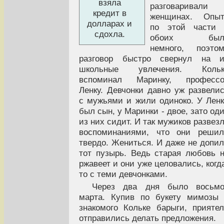
взяла
разговаривали 
кредит в
женщинах. Опыт
долларах и
по этой части 
сдохла.
обоих был
немного, поэто
разговор быстро свернул на и
школьные увлечения. Кольк
вспоминал Маринку, профессо
Ленку. Девчонки давно уж развели
с мужьями и жили одиноко. У Лен
был сын, у Маринки - двое, зато од
из них сидит. И так мужиков развез
воспоминаниями, что они решил
твердо. Жениться. И даже не допи
тот пузырь. Ведь старая любовь 
ржавеет и они уже целовались, когд
то с теми девчонками.
Через два дня было восьмо
марта. Купив по букету мимозы
знакомого Кольке барыги, прияте
отправились делать предложения.