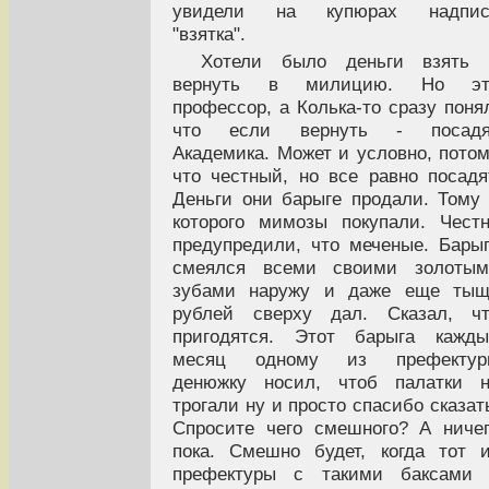
увидели на купюрах надпис
"взятка".
Хотели было деньги взять 
вернуть в милицию. Но эт
профессор, а Колька-то сразу поня
что если вернуть - посадя
Академика. Может и условно, пото
что честный, но все равно посадя
Деньги они барыге продали. Тому
которого мимозы покупали. Чест
предупредили, что меченые. Бары
смеялся всеми своими золотым
зубами наружу и даже еще тыщ
рублей сверху дал. Сказал, чт
пригодятся. Этот барыга кажды
месяц одному из префектур
денюжку носил, чтоб палатки н
трогали ну и просто спасибо сказат
Спросите чего смешного? А ниче
пока. Смешно будет, когда тот 
префектуры с такими баксами 