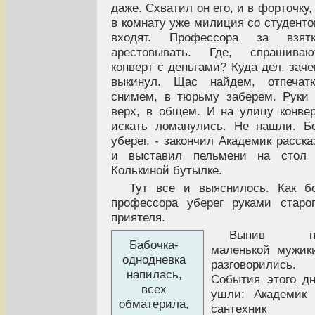
даже. Схватил он его, и в форточку,
в комнату уже милиция со студент
входят. Профессора за взятк
арестовывать. Где, спрашивают
конверт с деньгами? Куда дел, зач
выкинул. Щас найдем, отпечатк
снимем, в тюрьму заберем. Руки
верх, в общем. И на улицу конве
искать ломанулись. Не нашли. Б
уберег, - закончил Академик расска
и выставил пельмени на стол 
Колькиной бутылке.
Тут все и выяснилось. Как б
профессора уберег руками старо
приятеля.
Выпив п
Бабочка-
маленькой мужик
однодневка
разговорились.
напилась,
События этого д
всех
ушли: Академик
обматерила,
сантехник