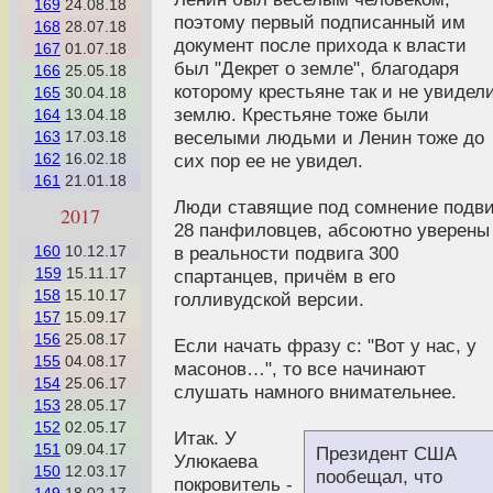
169
24.08.18
поэтому первый подписанный им
168
28.07.18
документ после прихода к власти
167
01.07.18
был "Декрет о земле", благодаря
166
25.05.18
которому крестьяне так и не увидел
165
30.04.18
землю. Крестьяне тоже были
164
13.04.18
веселыми людьми и Ленин тоже до
163
17.03.18
162
16.02.18
сих пор ее не увидел.
161
21.01.18
Люди ставящие под сомнение подви
2017
28 панфиловцев, абсоютно уверены
160
10.12.17
в реальности подвига 300
159
15.11.17
спартанцев, причём в его
158
15.10.17
голливудской версии.
157
15.09.17
156
25.08.17
Если начать фразу с: "Вот у нас, у
155
04.08.17
масонов…", то все начинают
154
25.06.17
слушать намного внимательнее.
153
28.05.17
152
02.05.17
Итак. У
151
09.04.17
Президент США
Улюкаева
150
12.03.17
пообещал, что
покровитель -