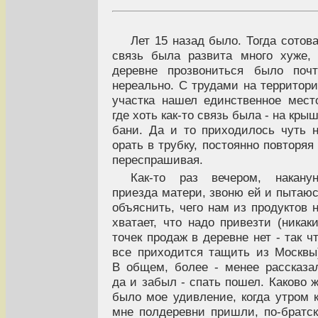
Лет 15 назад было. Тогда сотов
связь была развита много хуже,
деревне прозвониться было поч
нереально. С трудами на территор
участка нашел единственное мест
где хоть как-то связь была - на кры
бани. Да и то приходилось чуть 
орать в трубку, постоянно повторяя
переспрашивая.
Как-то раз вечером, накану
приезда матери, звоню ей и пытаю
объяснить, чего нам из продуктов 
хватает, что надо привезти (никак
точек продаж в деревне нет - так ч
все приходится тащить из Москвы
В общем, более - менее рассказа
да и забыл - спать пошел. Каково 
было мое удивление, когда утром 
мне полдеревни пришли, по-братс