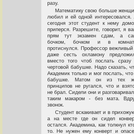
разу.
Математику свою больше женщ
любил и ей одной интересовался.
сегодня этот студент к нему дом
приперся. Разрешите, говорит, я в
прям тут экзамен сдам, а са
бочком, бочком и в комнат
протиснулся. Профессор вежливый
даже сесть охламону предложил
вместо того чтоб послать сразу
чертовой бабушке. Надо сказать, ч
Академик только и мог послать, что
бабушке. Матом он из тех ж
принципов не ругался, что и взят
не брал. Сидели они и разговарива
таким макаром - без мата. Вдр
звонок.
Студент вскакивает и в прихожу
а на месте где он сидел конве
остался. Академика, как толкнул кт
то. Не нужен ему конверт и опас