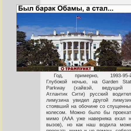
Год, примерно, 1993-95-й
Глубокой ночью, на Garden Sta
Parkway (хайвэй, ведущий 
Атлантик Сити) русский водите
лимузина увидел другой лимузи
стоявший на обочине со спущенн
колесом. Можно было бы проеха
мимо (ААА уже наверняка ехал 
вызов), но как наш водила мож
проехать мимо и не помочь собра