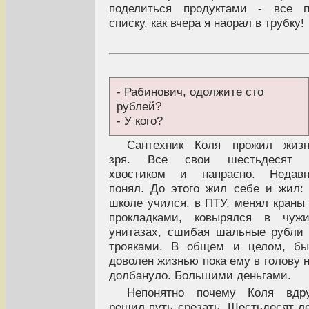
поделиться продуктами - все п
списку, как вчера я наорал в трубку!
- Рабинович, одолжите сто
рублей?
- У кого?
Сантехник Коля прожил жизн
зря. Все свои шестьдесят 
хвостиком и напрасно. Недавн
понял. До этого жил себе и жил:
школе учился, в ПТУ, менял краны
прокладками, ковырялся в чужи
унитазах, сшибая шальные рубли
трояками. В общем и целом, бы
доволен жизнью пока ему в голову 
долбануло. Большими деньгами.
Непонятно почему Коля вдру
решил путь срезать. Шестьдесят л