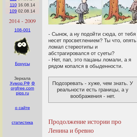
110
16.08.14
109
02.08.14
2014 - 2009
108-001
- Сынок, а ну подойти сюда, от тебя
несет просветлением? Ты что, опять
ломал стереотипы и
абстрагировался от суеты?
- Нет, пап, это пацаны ломали, а я
Бонусы
рядом копался в обыденности.
Зеркала
Подозревать - хуже, чем знать. У
Хумор.РФ
⚙
orgfree.com
реальности есть границы, а у
pips.ru
воображения - нет.
о сайте
Продолжение истории про
статистика
Ленина и бревно