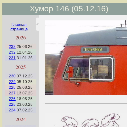
Хумор 146 (05.12.16)
<
Главная
страница
2026
233
25.06.26
232
12.04.26
231
31.01.26
2025
230
07.12.25
229
05.10.25
228
25.08.25
227
13.07.25
226
18.05.25
225
23.03.25
224
07.02.25
2024