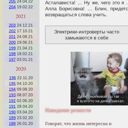
205
24.04.22
Асталависта! … Ну же, чего это я
204
19.02.22
Алла Борисовна! … Блин, придет
возвращаться слова учить.
2021
203
24.12.21
202
17.10.21
Электрики-интроверты часто
201
24.08.21
замыкаются в себе
200
19.06.21
199
21.04.21
198
18.02.21
197
03.01.21
2020
196
22.11.20
195
04.10.20
194
09.08.20
193
08.07.20
Да не переживай ты так …
192
02.06.20
я всего-то на денёк заехал.
191
28.04.20
Наведение резкости
190
03.04.20
189
23.02.20
Говорят, что жизнь интересна и
188
26.01.20