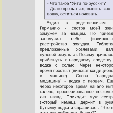
- Что такое "Уйти по-русски"?
- Долго прощаться, выпить всю
водку, остаться ночевать.
Ездил к родственникам 
Германию - сестра моей жен
замужем за немцем. По приезд
заполучил себе (извиняюсь
расстройство желудка. Таблетк
предложенные хозяевами, дал
нулевой результат. Посему пришло
прибегнуть к народному средству
водка с солью. Через некоторо
время простыл (виноват кондицион
в машине). Снова "народна
медицина" - водка с перцем. Е
через некоторое время начало ны
колено, прооперированное несколь
лет назад. Приходит муж сестр
(который немец), держит в рук
бутылку водки и спрашивает: "Что 
этот раз добавлять будем?".