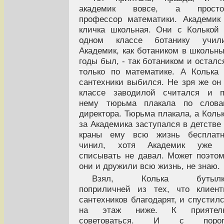
академик вовсе, а просто
профессор математики. Академик
кличка школьная. Они с Колькой
одном классе ботанику учили
Академик, как ботаником в школьн
годы был, - так ботаником и осталс
только по математике. А Колька
сантехники выбился. Не зря же он
классе заводилой считался и п
нему тюрьма плакала по слова
директора. Тюрьма плакала, а Коль
за Академика заступался в детстве
краны ему всю жизнь бесплатн
чинил, хотя Академик уже 
списывать не давал. Может поэто
они и дружили всю жизнь, не знаю.
Взял, Колька бутылк
поприличней из тех, что клиен
сантехников благодарят, и спустил
на этаж ниже. К приятел
советоваться. И с порог