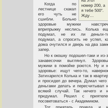
на этот
Когда по
номер 200, а
лестнице скакал
я тебе 500".
его чуть не
Жду…
сшибли. Больно
здоровые мужики навстреч
вприпрыжку неслись. Колька ещ
подумал, не их ли деньги-то
подумал, а спросить не успел, к
дома очутился и дверь на два зам
запер.
Но к окошку подошел-таки и из-
занавесочки выглянул. Здоровы
мужики в помойке роются. Ну и 
здоровье: ищут чего-то, наверно
Затихарился Колька и так в кварти
и просидел до вечера. Думал чего
деньгами делать и пересчитывал 
всякий случай. Так ничего и н
придумал. Решил с приятеле
посоветоваться - с Академиком.
Тот приятель, правда, и н