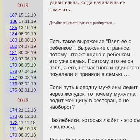
удивительна, когда начинаешь ее
2019
замечать.
187
15.12.19
186
17.11.19
Давайте присматриваться и разбираться …
185
13.10.19
184
08.09.19
183
18.08.19
Есть такое выражение "Взял её с
182
24.07.19
ребенком". Выражение странное,
181
30.06.19
потому, что женщина с ребенком -
180
07.06.19
это уже семья. Поэтому это не он
179
08.05.19
взял, а его, несчастного и одинокого
178
07.04.19
пожалели и приняли в семью …
177
03.03.19
176
03.02.19
Если путь к сердцу мужчины лежит
175
02.01.19
через желудок, то почему мужчина
2018
водит женщину в ресторан, а не
наоборот?
174
21.12.18
173
02.12.18
Нахлебники, которых любят - это с
172
11.11.18
и колбаса.
171
06.10.18
170
08.09.18
Ленин был веселым человеком,