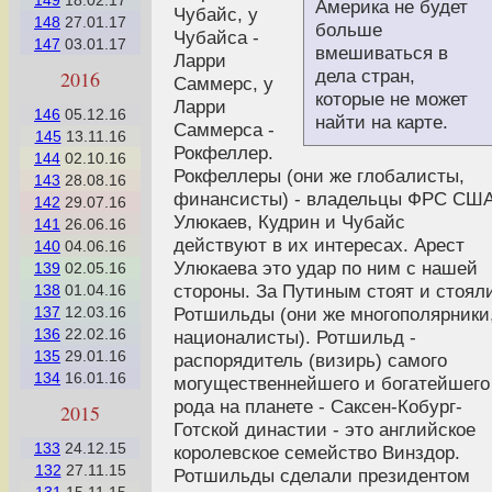
149
18.02.17
Америка не будет
Чубайс, у
148
27.01.17
больше
Чубайса -
147
03.01.17
вмешиваться в
Ларри
дела стран,
2016
Саммерс, у
которые не может
Ларри
146
05.12.16
найти на карте.
Саммерса -
145
13.11.16
Рокфеллер.
144
02.10.16
Рокфеллеры (они же глобалисты,
143
28.08.16
финансисты) - владельцы ФРС США
142
29.07.16
Улюкаев, Кудрин и Чубайс
141
26.06.16
действуют в их интересах. Арест
140
04.06.16
Улюкаева это удар по ним с нашей
139
02.05.16
стороны. За Путиным стоят и стоял
138
01.04.16
137
12.03.16
Ротшильды (они же многополярники
136
22.02.16
националисты). Ротшильд -
135
29.01.16
распорядитель (визирь) самого
134
16.01.16
могущественнейшего и богатейшего
рода на планете - Саксен-Кобург-
2015
Готской династии - это английское
133
24.12.15
королевское семейство Винздор.
132
27.11.15
Ротшильды сделали президентом