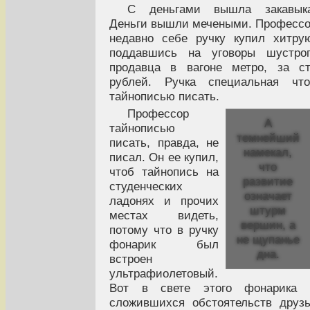
С деньгами вышла закавыка
Деньги вышли мечеными. Професс
недавно себе ручку купил хитру
поддавшись на уговоры шустрог
продавца в вагоне метро, за с
рублей. Ручка специальная что
тайнописью писать.
Профессор
А
тайнописью
темнейший
писать, правда, не
намекал,
писал. Он ее купил,
что
чтоб тайнопись на
развитие
студенческих
означает
ладонях и прочих
штурм
местах видеть,
вершин, а
потому что в ручку
не щупанье
фонарик был
дна.
встроен
ультрафиолетовый.
Вот в свете этого фонарика 
сложившихся обстоятельств друз