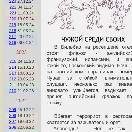
223
27.12.24
222
04.11.24
221
11.09.24
220
19.07.24
219
18.05.24
218
31.03.24
217
20.02.24
216
06.01.24
В Бильбао на ресепшене оте
2023
стоят флажки - английский
французский, испанский, и ещ
215
24.11.23
какой-то, басконский видимо. Ночь.
214
15.10.23
на английском спрашиваю номер
213
18.08.23
Чувак за стойкой внимательн
212
20.06.23
слушает, несколько раз кивает
211
19.04.23
виновато улыбается, вздыхает 
210
21.02.23
прячет английский флажок по
2022
стойку.
209
25.12.22
208
18.10.22
Вбегает террорист в рестора
207
19.08.22
хватается за взрыватель и орет:
206
22.06.22
- Алаверды! … Нет, не так 