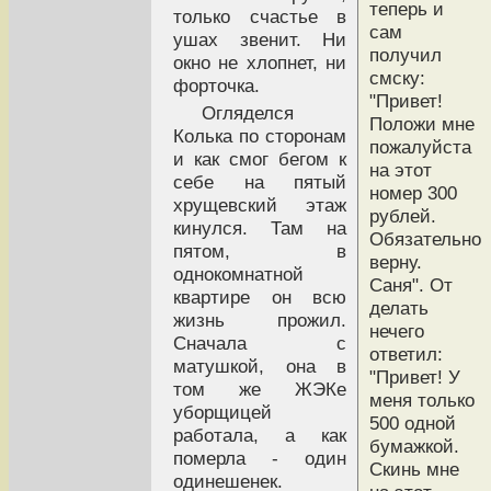
теперь и
только счастье в
сам
ушах звенит. Ни
получил
окно не хлопнет, ни
смску:
форточка.
"Привет!
Огляделся
Положи мне
Колька по сторонам
пожалуйста
и как смог бегом к
на этот
себе на пятый
номер 300
хрущевский этаж
рублей.
кинулся. Там на
Обязательно
пятом, в
верну.
однокомнатной
Саня". От
квартире он всю
делать
жизнь прожил.
нечего
Сначала с
ответил:
матушкой, она в
"Привет! У
том же ЖЭКе
меня только
уборщицей
500 одной
работала, а как
бумажкой.
померла - один
Скинь мне
одинешенек.