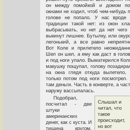
он между помойкой и домом по
окнами не ходил, чтоб чем-нибудь 
голове не попало. У нас вроде
традиции такой нет: из окон хл
выбрасывать, но нет да нет чего
выкинут лишнее. Бутылку, или окур
легонький, а все равно неприятн
Вот Коле и прилетело неожиданн
Шел он шел, а ему как даст в голо
и под ноги упало. Выматерился Кол
макушку пощупал, голову позадира
на окна глядя откуда вылетело,
только потом под ноги посмотрел.
там деньги. Часть в конверте, а час
наружу вассыпалась.
Подобрал,
Слышал и
посчитал - две
читал, что
штуки
такое
американских
происходит,
денег, как с куста. И
но вот
тишина кругом,