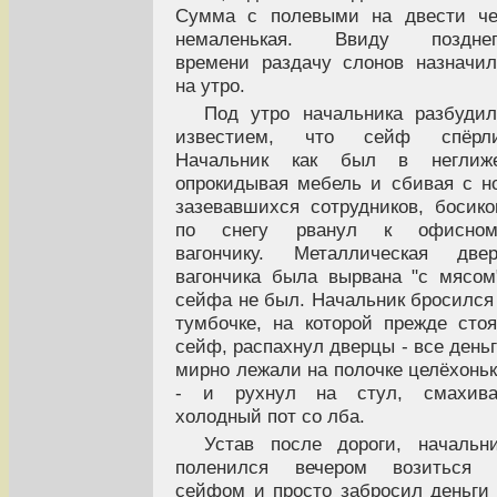
Сумма с полевыми на двести че
немаленькая. Ввиду позднег
времени раздачу слонов назначи
на утро.
Под утро начальника разбуди
известием, что сейф спёрли
Начальник как был в неглиже
опрокидывая мебель и сбивая с н
зазевавшихся сотрудников, босик
по снегу рванул к офисном
вагончику. Металлическая двер
вагончика была вырвана "с мясом
сейфа не был. Начальник бросился
тумбочке, на которой прежде сто
сейф, распахнул дверцы - все день
мирно лежали на полочке целёхонь
- и рухнул на стул, смахива
холодный пот со лба.
Устав после дороги, начальн
поленился вечером возиться 
сейфом и просто забросил деньги