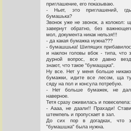
приглашение, его показываю.
- Ньет, это приглашений, гдь
бумашька?
Звонок уже не звонок, а колокол: 
завернут обратно, без важнющег
мол, документа никак нельзя!!!
- да какая бумажка нужна???
- бумашшька! Шипящих прибавило
и наклон головы вбок - типа, что 
дурной вопрос, все давно везд
знают, что такое "бумащщка".
Ну все. Нет у меня больше никак
бумажки, идите все лесом, ща т
сяду на пол и консула потребую.
- Нет больше бумажек, не дал
наверное.
Тетя сразу оживилась и повеселела:
- Аааа, не даали!! Прахади! Став
штемпель и пропускает в зал.
До сих пор в догадках, что з
"бумашшка" была нужна.