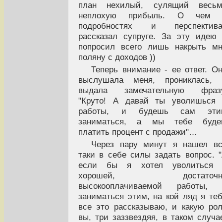
план нехилый, сулящий весьм
неплохую прибыль. О чем 
подробностях и перспектива
рассказал супруге. За эту идею
попросил всего лишь накрыть м
поляну с доходов ))
Теперь внимание - ее ответ. О
выслушала меня, прониклась, 
выдала замечательную фразу
"Круто! А давай ты уволишься 
работы, и будешь сам эти
заниматься, а мы тебе буде
платить процент с продажи"…
Через пару минут я нашел в
таки в себе силы задать вопрос. 
если бы я хотел уволиться 
хорошей, достаточн
высокооплачиваемой работы, 
заниматься этим, на кой ляд я те
все это рассказываю, и какую ро
вы, три заззвездяя, в таком случа