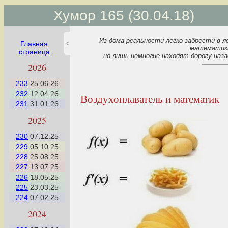
Хумор 165 (30.04.18)
Из дома реальности легко забрести в л
<
Главная
математик
страница
но лишь немногие находят дорогу наза
Если Вы видите это сообщение,
2026
то ваш браузер не поддерживает
CSS animation. Используйте
233
25.06.26
другой браузер !!!
232
12.04.26
Воздухоплаватель и математик
Функциональность сайта
231
31.01.26
ограничена!
2025
230
07.12.25
229
05.10.25
228
25.08.25
227
13.07.25
226
18.05.25
225
23.03.25
224
07.02.25
2024