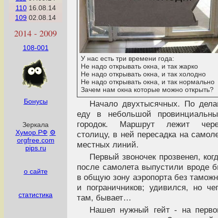
110
16.08.14
109
02.08.14
2014 - 2009
108-001
У нас есть три времени года:
Не надо открывать окна, и так жарко
Не надо открывать окна, и так холодно
Не надо открывать окна, и так нормально
Зачем нам окна которые можно открыть?
Бонусы
Начало двухтысячных. По дел
еду в небольшой провинциальны
городок. Маршрут лежит чере
Зеркала
Хумор.РФ
⚙
столицу, в ней пересадка на самол
orgfree.com
местных линий.
pips.ru
Первый звоночек прозвенел, ког
после самолета выпустили вроде 
о сайте
в общую зону аэропорта без тамож
и пограничников; удивился, но че
статистика
там, бывает…
Нашел нужный гейт - на перв