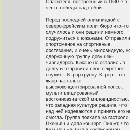
Спасителя, построенный в 1830-е в
честь победы над собой.
Перед последней олимпиадой с
северокорейским политбюро что–то
случилось и они решили немного
подружиться с южанами. Отправил
спортсменов на спортивные
состязания, и очень миловидную, н
сдержанную группу девушек–
чирлидеров. Южане не остались в
долгу и отправили своё секретное
оружие - K–pop группу. K–pop - это
жанр настолько
высококонцентрированной попсы,
мультиплицированный
восточноазиатской миловидностью,
что западная культура решила, что
над ней издеваются и принять его н
смогла. Группа поехала на гастроли
Пхеньян и дала концерт. Пишут, что
Ким Чен Ын был в неописуемом