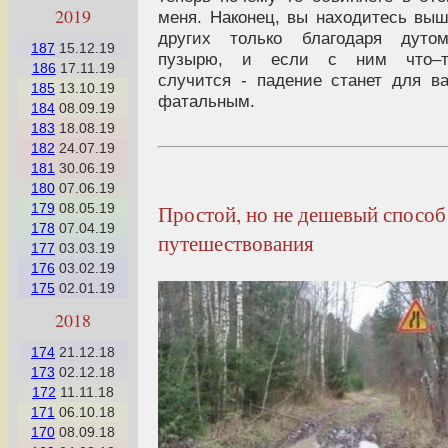
2019
меня. Наконец, вы находитесь вы
других только благодаря дутом
187
15.12.19
пузырю, и если с ним что–т
186
17.11.19
случится - падение станет для в
185
13.10.19
фатальным.
184
08.09.19
183
18.08.19
182
24.07.19
181
30.06.19
180
07.06.19
Простой, но не дешевый способ
179
08.05.19
178
07.04.19
путешествования
177
03.03.19
176
03.02.19
175
02.01.19
2018
174
21.12.18
173
02.12.18
172
11.11.18
171
06.10.18
170
08.09.18