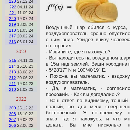
223
27.12.24
222
04.11.24
221
11.09.24
220
19.07.24
219
18.05.24
Воздушный шар сбился с курса,
218
31.03.24
воздухоплаватель срочно опустил
217
20.02.24
с ним вниз. Увидев внизу человек
216
06.01.24
он спросил:
2023
- Извините, где я нахожусь?
- Вы находитесь на воздушном шар
215
24.11.23
в 15м над землей. Ваши координа
214
15.10.23
- 5°28′17″ N и 100°40′19″ E.
213
18.08.23
- Похоже, вы математик, - вздохн
212
20.06.23
воздухоплаватель.
211
19.04.23
- Да, я математик, - согласил
210
21.02.23
прохожий. - Как вы догадались?
2022
- Ваш ответ, по–видимому, точный
полный, но для меня совершенн
209
25.12.22
бесполезный. Я по–прежнему н
208
18.10.22
знаю, где я нахожусь, и что м
207
19.08.22
делать. Вы мне нисколько н
206
22.06.22