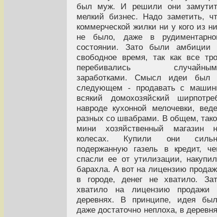
был муж. И решили они замутит
мелкий бизнес. Надо заметить, ч
коммерческой жилки ни у кого из н
не было, даже в рудиментарно
состоянии. Зато были амбиции 
свободное время, так как все тр
перебивались случайным
заработками. Смысл идеи был 
следующем - продавать с машин
всякий домохозяйский ширпотре
навроде кухонной мелочевки, вед
разных со швабрами. В общем, так
мини хозяйственный магазин н
колесах. Купили они сильн
подержанную газель в кредит, ч
спасли ее от утилизации, накупи
барахла. А вот на лицензию прода
в городе, денег не хватило. За
хватило на лицензию продажи 
деревнях. В принципе, идея бы
даже достаточно неплоха, в деревн