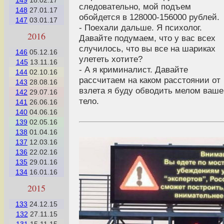
149
18.02.17
следовательно, мой подъем
148
27.01.17
обойдется в 128000-156000 рублей.
147
03.01.17
- Поехали дальше. Я психолог.
2016
Давайте подумаем, что у вас всех
случилось, что вы все на шариках
146
05.12.16
улететь хотите?
145
13.11.16
- А я криминалист. Давайте
144
02.10.16
рассчитаем на каком расстоянии от
143
28.08.16
взлета я буду обводить мелом ваше
142
29.07.16
тело.
141
26.06.16
140
04.06.16
139
02.05.16
138
01.04.16
137
12.03.16
136
22.02.16
135
29.01.16
134
16.01.16
2015
133
24.12.15
132
27.11.15