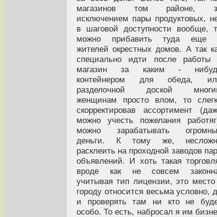
магазинов том районе, з
исключением пары продуктовых, н
в шаговой доступности вообще, 
можно прибавить туда еще 
жителей окрестных домов. А так к
специально идти после работы 
магазин за каким - нибуд
контейнером для обеда, ил
разделочной доской многи
женщинам просто влом, то слег
скорректировав ассортимент (да
можно учесть пожелания работяг
можно зарабатывать огромны
деньги. К тому же, несложн
расклеить на проходной заводов па
объявлений. И хоть такая торговл
вроде как не совсем законна
учитывая тип лицензии, это место
городу относится весьма условно, 
и проверять там ни кто не буд
особо. То есть, набросал я им бизн