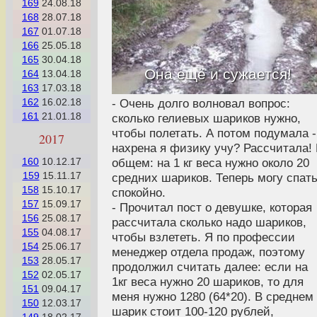
169
24.08.18
168
28.07.18
167
01.07.18
166
25.05.18
165
30.04.18
Она ещё и сужается!
164
13.04.18
163
17.03.18
- Очень долго волновал вопрос:
162
16.02.18
161
21.01.18
сколько гелиевых шариков нужно,
чтобы полетать. А потом подумала -
2017
нахрена я физику учу? Рассчитала!
общем: на 1 кг веса нужно около 20
160
10.12.17
159
15.11.17
средних шариков. Теперь могу спат
158
15.10.17
спокойно.
157
15.09.17
- Прочитал пост о девушке, которая
156
25.08.17
рассчитала сколько надо шариков,
155
04.08.17
чтобы взлететь. Я по профессии
154
25.06.17
менеджер отдела продаж, поэтому
153
28.05.17
продолжил считать далее: если на
152
02.05.17
1кг веса нужно 20 шариков, то для
151
09.04.17
меня нужно 1280 (64*20). В среднем
150
12.03.17
шарик стоит 100-120 рублей,