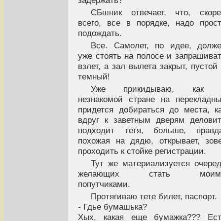
задержать?
СБшник отвечает, что, скор
всего, все в порядке, надо прос
подождать.
Все. Самолет, по идее, долж
уже стоять на полосе и запрашива
взлет, а зал вылета закрыт, пустой
темный!
Уже прикидываю, как 
незнакомой стране на перекладн
придется добираться до места, к
вдруг к заветным дверям делови
подходит тетя, больше, правда
похожая на дядю, открывает, зов
проходить к стойке регистрации.
Тут же материализуется очере
желающих стать моим
попутчиками.
Протягиваю тете билет, паспорт.
- Гдье бумашька?
Хых, какая еще бумажка??? Ест