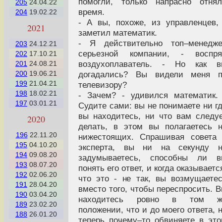
помогли, только напрасно отня
205
24.04.22
время.
204
19.02.22
- А вы, похоже, из управленцев,
2021
заметил математик.
- Я действительно топ–менедже
203
24.12.21
серьезной компании, - воспря
202
17.10.21
воздухоплаватель. - Но как в
201
24.08.21
догадались? Вы видели меня п
200
19.06.21
199
21.04.21
телевизору?
198
18.02.21
- Зачем? - удивился математик.
197
03.01.21
Судите сами: вы не понимаете ни г
вы находитесь, ни что вам следу
2020
делать, в этом вы полагаетесь 
196
22.11.20
нижестоящих. Спрашивая совета
195
04.10.20
эксперта, вы ни на секунду н
194
09.08.20
задумываетесь, способны ли в
193
08.07.20
понять его ответ, и когда оказываетс
192
02.06.20
что это - не так, вы возмущаете
191
28.04.20
вместо того, чтобы переспросить. 
190
03.04.20
находитесь ровно в том ж
189
23.02.20
положении, что и до моего ответа, 
188
26.01.20
теперь почему–то обвиняете в эт