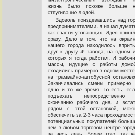
жизнь было похоже больше н
отпугивание людей.
Вдоволь поиздевавшись над го
предпринимателями, я начал думат
как спасти утопающих. Идея приш
сразу. Дело в том, что на окраи
нашего города находилось вприт
друг к другу 4! завода, на одном 
которых я тогда работал. И рабоч
массы, идущие с работы домой
сходились примерно в одном месте
на трамвайно-автобусной остановк
Заканчивались смены примерно 
одно и то же время. То есть, ес
подъехать непосредственно 
окончанию рабочего дня, и вста
рядом с этой остановкой, можн
обеспечить за 2-3 часа проходимос
потенциальных покупателей больш
чем в любом торговом центре горо
за весь день. Более того, так к