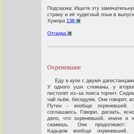
Подсказка: Ищите эту замечательн
страну и её чудесный язык в выпус
Хумора
138
Отгадка
Охреневшие
Еду в купе с двумя дагестанцам
У одного уши сломаны, у второ
пистолет из–за пояса торчит. Сиди
чай пьём, беседуем. Они говорят, в
Путин - вообще охреневший. 
соглашаюсь. Говорю, дескать, ясн
дело, что охреневший, иначе и 
скажешь. Они продолжают: 
Кадыров вообще охреневший. 