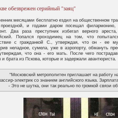
ве обезврежен серийный "заяц"
енник месяцами бесплатно ездил на общественном тран
 проездной, и годами даром посещал филармонию, 
ент. Два раза преступник избегал верного ареста
йский. Попался проходимец на том, что попыталс
ствие с гражданкой С., утверждая, что он - ее му
зрив неладное, сумела, уже в аэропорту, обмануть пре
 утверждая, что она - его мать. После чего пострад
 и брата из Пскова, которые и задержали авантюриста.
"Московский метрополитен приглашает на работу н
кассир-электрик со знанием английского языка. Зарплата
- Это не шутка, они так реально по громкой связи 