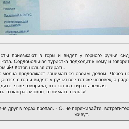
исты приезжают в горы и видят у горного ручья си
 кота. Сердобольная туристка подходит к нему и говорит
емый! Котов нельзя стирать.
к молча продолжает заниматься своим делом. Через н
аются с гор и видят: у ручья всё тот же человек, а ряд
идите, я же говорила, что котов стирать нельзя.
ть то как раз можно, отжимать нельзя!
еня друг в горах пропал. - О, не переживайте, встретите
живут.