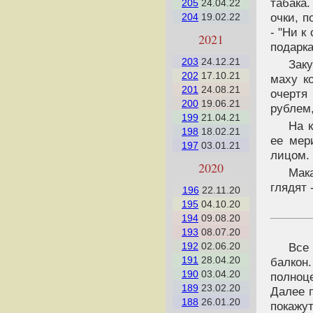
табака
205
24.04.22
очки, п
204
19.02.22
- "Ни к
2021
подарка
203
24.12.21
Зак
202
17.10.21
маху к
201
24.08.21
очертя
200
19.06.21
рублем,
199
21.04.21
На 
198
18.02.21
ее мер
197
03.01.21
лицом.
2020
Мака
глядят 
196
22.11.20
195
04.10.20
194
09.08.20
193
08.07.20
Все
192
02.06.20
191
28.04.20
балкон
190
03.04.20
полноц
189
23.02.20
Далее 
188
26.01.20
покажут