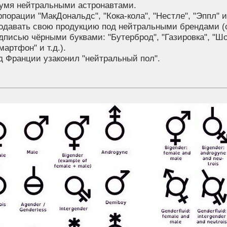
умя нейтральными астронавтами.
рпорации "МакДональдс", "Кока-кола", "Нестле", "Эппл"
одавать свою продукцию под нейтральными брендами (с
дписью чёрными буквами: "Бутерброд", "Газировка", "Ш
мартфон" и т.д.).
д Франции узаконил "нейтральный пол".