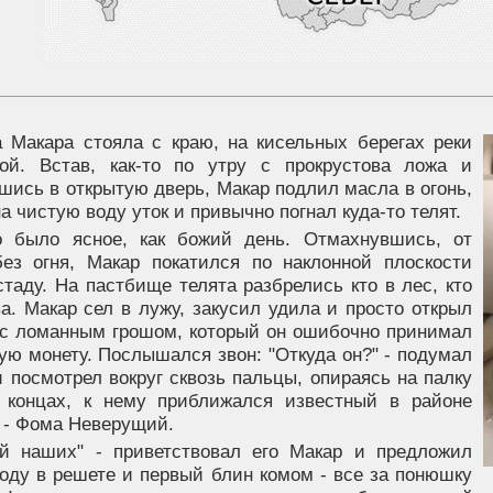
а Макара стояла с краю, на кисельных берегах реки
ой. Встав, как-то по утру с прокрустова ложа и
шись в открытую дверь, Макар подлил масла в огонь,
а чистую воду уток и привычно погнал куда-то телят.
о было ясное, как божий день. Отмахнувшись, от
ез огня, Макар покатился по наклонной плоскости
стаду. На пастбище телята разбрелись кто в лес, кто
а. Макар сел в лужу, закусил удила и просто открыл
 с ломанным грошом, который он ошибочно принимал
ую монету. Послышался звон: "Откуда он?" - подумал
 посмотрел вокруг сквозь пальцы, опираясь на палку
 концах, к нему приближался известный в районе
к - Фома Неверущий.
ай наших" - приветствовал его Макар и предложил
воду в решете и первый блин комом - все за понюшку