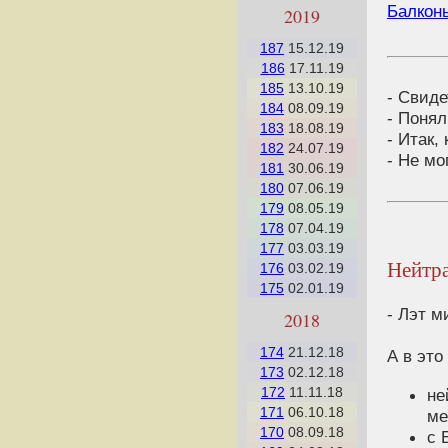
Балкон
2019
187
15.12.19
186
17.11.19
185
13.10.19
- Свиде
184
08.09.19
- Понял
183
18.08.19
- Итак,
182
24.07.19
- Не мо
181
30.06.19
180
07.06.19
179
08.05.19
178
07.04.19
177
03.03.19
Нейтра
176
03.02.19
175
02.01.19
- Лэт м
2018
174
21.12.18
А в это
173
02.12.18
172
11.11.18
не
171
06.10.18
ме
170
08.09.18
c 