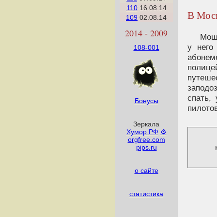
110
16.08.14
В Моск
109
02.08.14
2014 - 2009
Мош
у него
108-001
абонем
полице
путеше
заподо
спать,
Бонусы
пилотов
Зеркала
Хумор.РФ
⚙
orgfree.com
pips.ru
о сайте
статистика