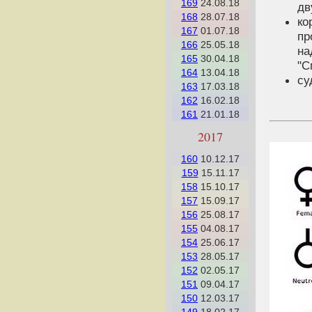
169
24.08.18
дв
168
28.07.18
ко
167
01.07.18
пр
166
25.05.18
на
165
30.04.18
"С
164
13.04.18
cу
163
17.03.18
162
16.02.18
161
21.01.18
2017
160
10.12.17
159
15.11.17
158
15.10.17
157
15.09.17
156
25.08.17
155
04.08.17
154
25.06.17
153
28.05.17
152
02.05.17
151
09.04.17
150
12.03.17