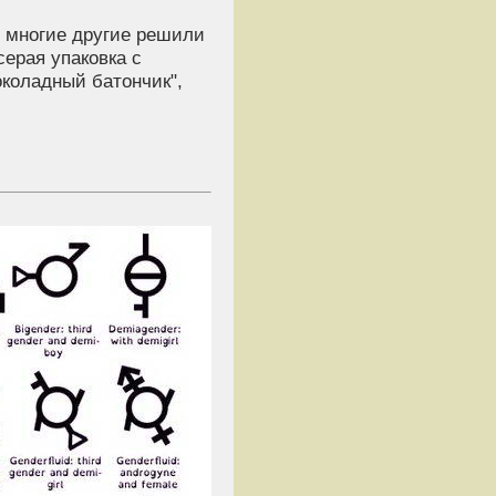
 и многие другие решили
ерая упаковка с
околадный батончик",