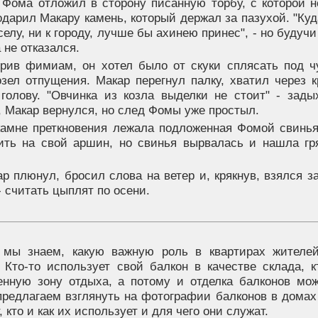
. Фома отложил в сторону писанную торбу, с которой н
одарил Макару камень, который держал за пазухой. "Куд
 селу, ни к городу, лучше бы ахинею принес", - но будуч
 не отказался.
урив фимиам, он хотел было от скуки сплясать под ч
озел отпущения. Макар перегнул палку, хватил через 
 голову. "Овчинка из козла выделки не стоит" - зады
 Макар вернулся, но след Фомы уже простыл.
камне преткновения лежала подложенная Фомой свинья
ить на свой аршин, но свинья вырвалась и нашла гр
р плюнул, бросил слова на ветер и, крякнув, взялся з
- считать цыплят по осени.
 мы знаем, какую важную роль в квартирах жителе
. Кто-то использует свой балкон в качестве склада, к
енную зону отдыха, а потому и отделка балконов мо
предлагаем взглянуть на фотографии балконов в домах
, кто и как их использует и для чего они служат.