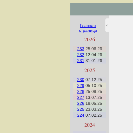
<
Главная
страница
2026
233
25.06.26
232
12.04.26
231
31.01.26
2025
230
07.12.25
229
05.10.25
228
25.08.25
227
13.07.25
226
18.05.25
225
23.03.25
224
07.02.25
2024