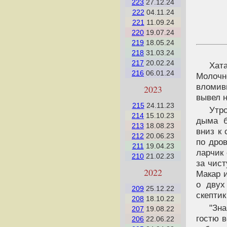
223
27.12.24
222
04.11.24
221
11.09.24
220
19.07.24
219
18.05.24
218
31.03.24
217
20.02.24
Хат
216
06.01.24
Молочн
вломив
2023
вывел н
215
24.11.23
Утр
214
15.10.23
дыма б
213
18.08.23
вниз к 
212
20.06.23
по дров
211
19.04.23
ларчик
210
21.02.23
за чист
2022
Макар и
о двух
209
25.12.22
скепти
208
18.10.22
"Зн
207
19.08.22
гостю 
206
22.06.22