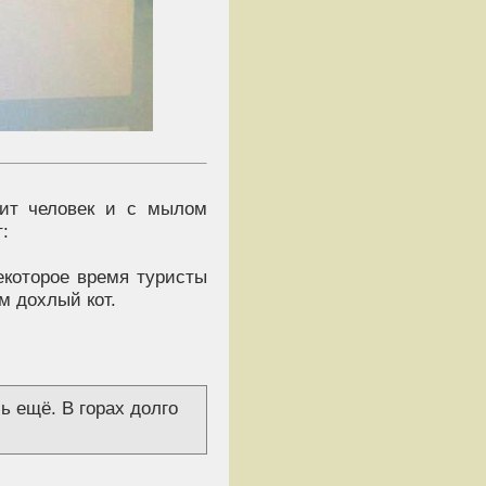
дит человек и с мылом
:
екоторое время туристы
ом дохлый кот.
сь ещё. В горах долго