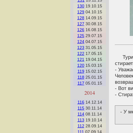
131
15.11.15
130
19.10.15
129
04.10.15
128
14.09.15
127
30.08.15
126
16.08.15
125
29.07.15
124
04.07.15
123
31.05.15
122
17.05.15
Тур
121
19.04.15
стирает
120
15.03.15
- Уважа
119
15.02.15
Челове
118
25.01.15
возвращ
117
05.01.15
- Вот в
2014
- Стира
116
14.12.14
115
30.11.14
- У м
114
08.11.14
113
19.10.14
112
28.09.14
111
07.09.14