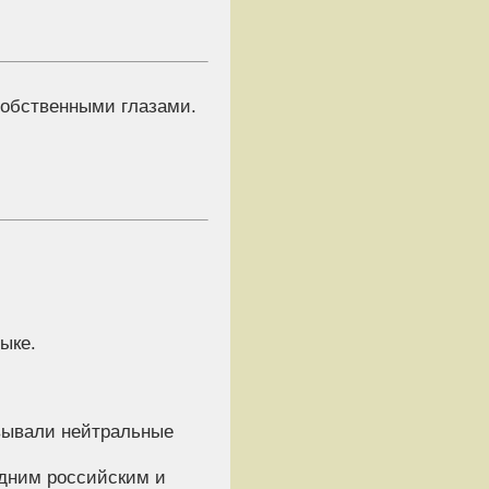
 собственными глазами.
ыке.
вывали нейтральные
одним российским и