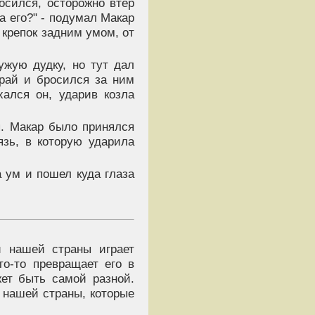
осился, осторожно втер
а его?" - подумал Макар
и крепок задним умом, от
ужую дудку, но тут дал
край и бросился за ним
хался он, ударив козла
. Макар было принялся
язь, в которую ударила
а ум и пошел куда глаза
й нашей страны играет
то-то превращает его в
жет быть самой разной.
 нашей страны, которые