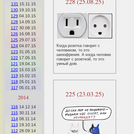
228 (25.08.25)
131
15.11.15
130
19.10.15
129
04.10.15
128
14.09.15
127
30.08.15
126
16.08.15
125
29.07.15
124
04.07.15
Когда розетка говорит с
человеком, то это
123
31.05.15
шизофрения. А когда человек
122
17.05.15
говорит с розеткой, то это
121
19.04.15
умный дом.
120
15.03.15
119
15.02.15
118
25.01.15
117
05.01.15
225 (23.03.25)
2014
116
14.12.14
115
30.11.14
114
08.11.14
113
19.10.14
112
28.09.14