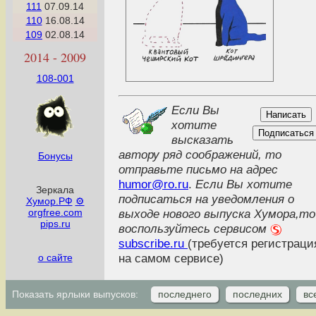
111
07.09.14
110
16.08.14
109
02.08.14
2014 - 2009
108-001
Если Вы
хотите
высказать
автору ряд соображений, то
Бонусы
отправьте письмо на адрес
humor@ro.ru
.
Если Вы хотите
Зеркала
подписаться на уведомления о
Хумор.РФ
⚙
orgfree.com
выходе нового выпуска Хумора,то
pips.ru
воспользуйтесь сервисом
subscribe.ru
(требуется регистраци
на самом сервисе)
о сайте
статистика
Показать ярлыки выпусков:
последнего
последних
вс