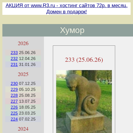
АКЦИЯ от www.R3.ru - хостинг сайтов 72р. в месяц.
Домен в подарок!
Хумор
2026
233
25.06.26
233 (25.06.26)
232
12.04.26
231
31.01.26
2025
230
07.12.25
229
05.10.25
228
25.08.25
227
13.07.25
226
18.05.25
225
23.03.25
224
07.02.25
2024